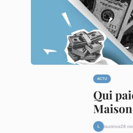
ACTU
Qui pai
Maison
L
laurence
28 no