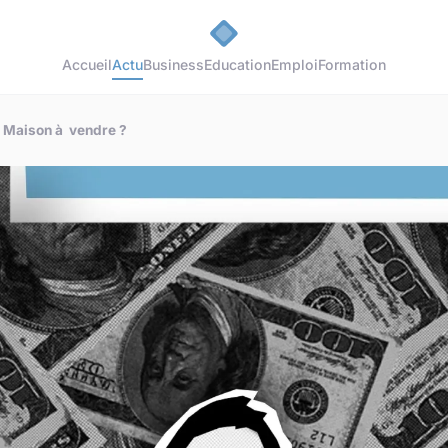
Accueil
Actu
Business
Education
Emploi
Formation
s Maison à vendre ?