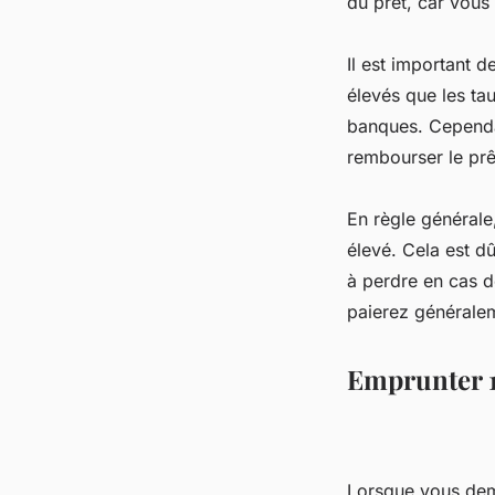
du prêt, car vous
Il est important 
élevés que les tau
banques. Cependan
rembourser le prê
En règle générale
élevé. Cela est d
à perdre en cas 
paierez générale
Emprunter 1 
Lorsque vous dema