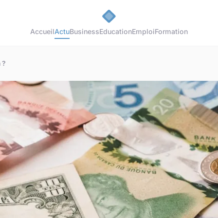
Accueil
Actu
Business
Education
Emploi
Formation
 ?