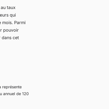
 au taux
teurs qui
e mois. Parmi
ur pouvoir
r dans cet
a représente
nu annuel de 120