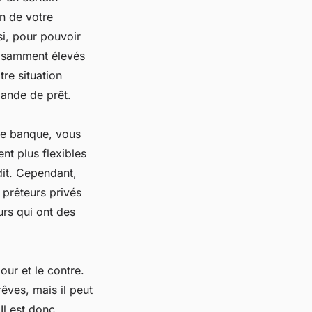
on de votre
si, pour pouvoir
ffisamment élevés
re situation
mande de prêt.
une banque, vous
nt plus flexibles
dit. Cependant,
 prêteurs privés
rs qui ont des
our et le contre.
rêves, mais il peut
Il est donc