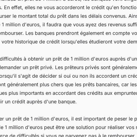
. En effet, elles ne vous accorderont le crédit qu'en foncti
rser le montant total du prêt dans les délais convenus. Ain
e 1 million d'euros, il faudra que vous ayez des revenus su
rembourser. Les banques prendront également en compte vot
 votre historique de crédit lorsqu'elles étudieront votre de
difficultés à obtenir un prêt de 1 million d'euros auprès d'
emander un prêt privé. Les prêteurs privés sont généraleme
rsqu'il s'agit de décider si oui ou non ils accordent un cré
ont généralement plus chers que les prêts bancaires, car les
ues plus importants en accordant des crédits aux emprunteu
nir un crédit auprès d'une banque.
un prêt de 1 million d'euros, il est important de peser le p
de 1 million d'euros peut être une solution pour réaliser vos 
rce de difficultés si vous ne parvenez pas à le rembourser. 