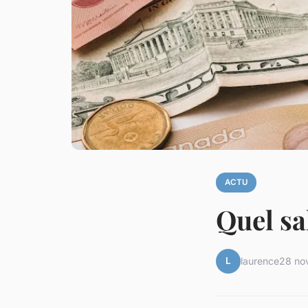
ACTU
Quel sa
L
laurence
28 no