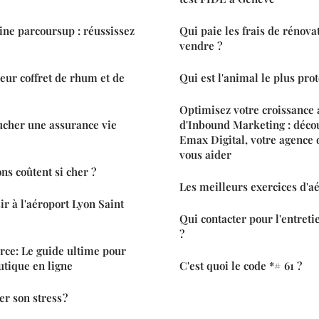
ne parcoursup : réussissez
Qui paie les frais de rénov
vendre ?
eur coffret de rhum et de
Qui est l'animal le plus prot
Optimisez votre croissance 
ucher une assurance vie
d'Inbound Marketing : déc
Emax Digital, votre agence 
vous aider
ns coûtent si cher ?
Les meilleurs exercices d'a
ir à l'aéroport Lyon Saint
Qui contacter pour l'entreti
?
ce: Le guide ultime pour
utique en ligne
C'est quoi le code *# 61 ?
 son stress ?