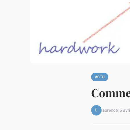
ACTU
Commen
L
laurence
15 avr