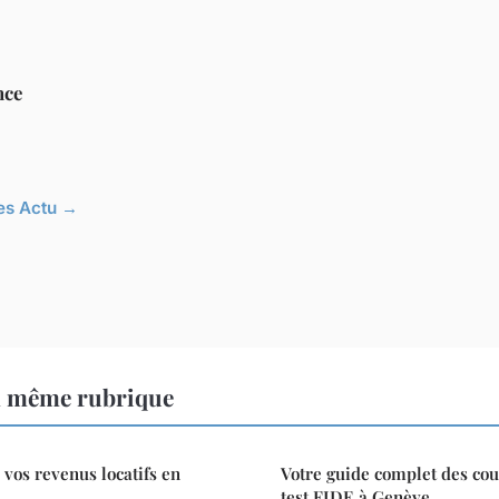
nce
les Actu →
a même rubrique
vos revenus locatifs en
Votre guide complet des cou
test FIDE à Genève