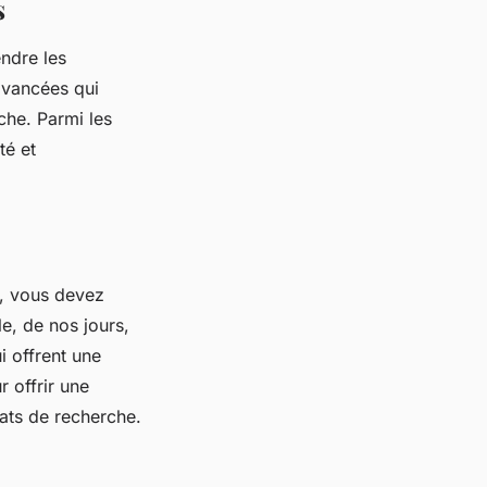
s
ndre les
avancées qui
che. Parmi les
té et
r, vous devez
e, de nos jours,
 offrent une
r offrir une
tats de recherche.